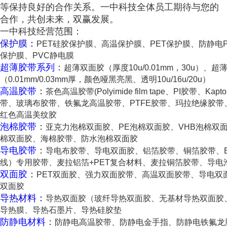
等保持良好的合作关系。一中科技全体员工期待与您的
合作，共创未来，双赢发展。
一中科技经营范围：
保护膜：
PET硅胶保护膜、高温保护膜、PET保护膜、防静电P
保护膜、PVC静电膜
超薄胶带系列
：
超薄双面胶（厚度10u/0.01mm，30u）、
（0.01mm/0.03mm厚，颜色哑黑亮黑、透明10u/16u/20u）
高温胶带
：
茶色高温胶带(Polyimide film tape、PI胶带、K
带、玻璃布胶带、铁氟龙高温胶带、PTFE胶带、玛拉绝缘胶
红色高温美纹胶
泡棉胶带
：
亚克力泡棉双面胶、PE泡棉双面胶、VHB泡棉双面
棉双面胶、海棉胶带、防水泡棉双面胶
导电胶带
：
导电布胶带、导电双面胶、铝箔胶带、铜箔胶带、E
线）专用胶带、麦拉铝箔+PET复合材料、麦拉铜箔胶带、导电
双面胶
：
PET双面胶、强力双面胶带、高温双面胶带、导电双
双面胶
导热材料：
导热双面胶（玻纤导热双面胶、无基材导热双面胶
导热膜、导热石墨片、导热硅胶垫
防静电材料
：
防静电高温胶带、防静电金手指、防静电铁氟龙