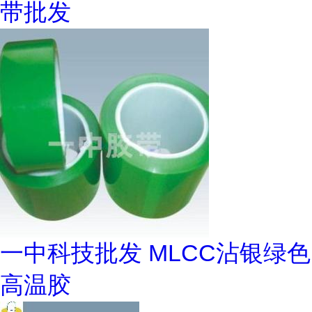
带批发
一中科技批发 MLCC沾银绿色
高温胶