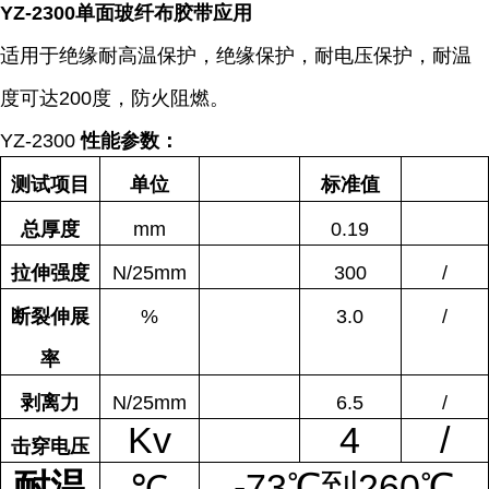
YZ-2300单面玻纤布胶带应
用
适用于绝缘耐高温保护，绝缘保护，耐电压保护，耐温
度可达200度，防火阻燃。
YZ-2300
性
能参数：
测试项目
单位
标准值
总厚度
mm
0.19
拉伸强度
N/25mm
300
/
断裂伸展
%
3.0
/
率
剥离力
N/25mm
6.5
/
Kv
4
/
击穿电压
耐温
-73℃到260℃