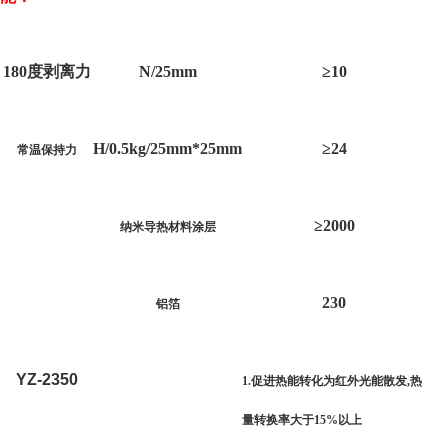
180
度剥离力
N/25mm
≥10
H/0.5kg/25mm*25mm
≥24
常温保持力
≥2000
纳米导热材料涂层
230
铝箔
YZ-2350
1.
促进热能转化为红外光能散发
,
热
量转换率大于
15%
以上