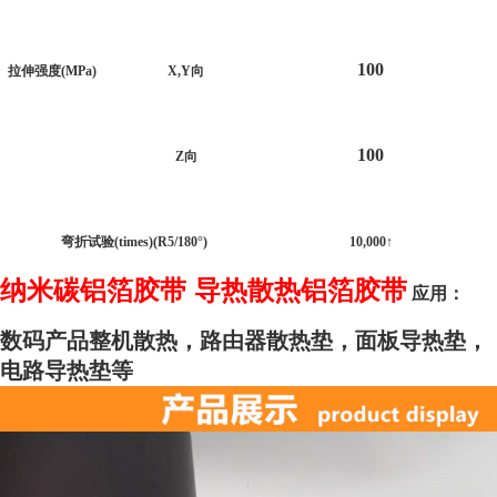
100
拉伸强度
(MPa)
X,Y
向
100
Z
向
弯折试验
(times)(R5/180°)
10,000
↑
纳米碳铝箔胶带 导热散热铝箔胶带
应用：
数码产品整机散热，路由器散热垫，面板导热垫，
电路导热垫等