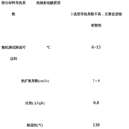
部分材料导热系
热辐射低酸胶层
数
2.
该层导热系数不高，主要促进辐
射散热
6~15
整机测试降温可
℃
达到
热扩散系数
(cm2/s)
7
～
9
0.8
比热
( )(J/gK)
130
耐温性
(
℃
)