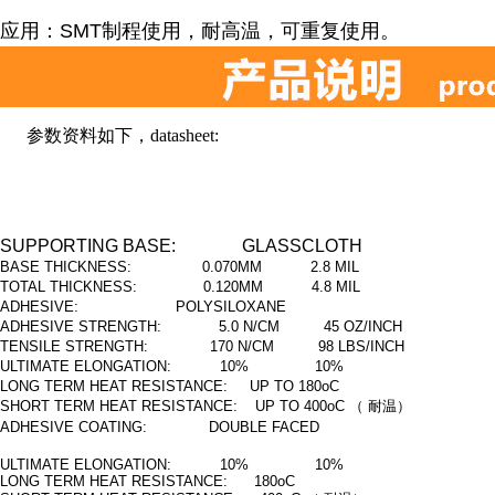
应用：SMT制程使用，耐高温，可重复使用。
参数资料如下，datasheet:
SUPPORTING BASE: GLASSCLOTH
BASE THICKNESS: 0.070MM 2.8 MIL
TOTAL THICKNESS: 0.120MM 4.8 MIL
ADHESIVE: POLYSILOXANE
ADHESIVE STRENGTH: 5.0 N/CM 45 OZ/INCH
TENSILE STRENGTH: 170 N/CM 98 LBS/INCH
ULTIMATE ELONGATION: 10% 10%
LONG TERM HEAT RESISTANCE: UP TO 180oC
SHORT TERM HEAT RESISTANCE: UP TO 400oC
（ 耐温）
ADHESIVE COATING: DOUBLE FACED
ULTIMATE ELONGATION: 10% 10%
LONG TERM HEAT RESISTANCE: 180oC