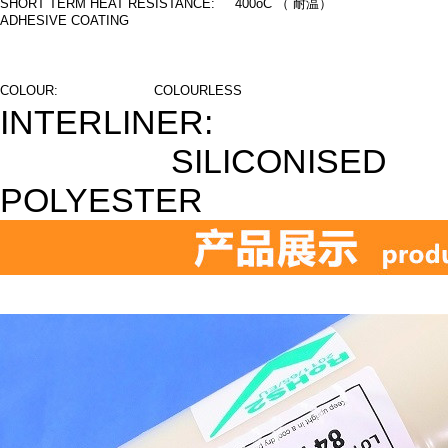
SHORT TERM HEAT RESISTANCE: 400oC
（ 耐温）
ADHESIVE COATING
COLOUR: COLOURLESS
INTERLINER:
SILICONISED
POLYESTER