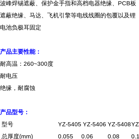
波峰焊锡遮蔽、保护金手指和高档电器绝缘、PCB板
遮蔽绝缘、马达、飞机引擎等电线线圈的包覆以及锂
电池负极耳固定
产品主要性能：
耐高温：260~300度
耐电压
绝缘，耐腐蚀
产品型号：
型号
YZ-5405
YZ-5406
YZ-5408
YZ
总厚度(mm)
0.055
0.06
0.08
0.