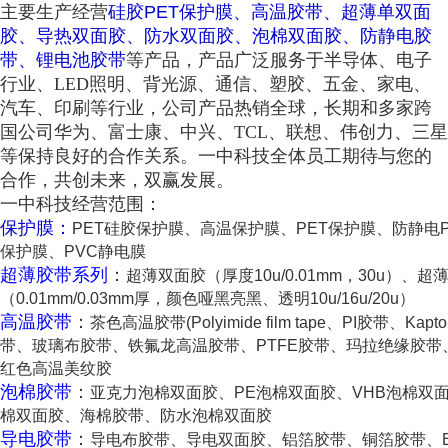
主要生产经营
硅胶PET保护膜、高温胶带、超薄单双面
胶、导热双面胶、防水双面胶、泡棉双面胶、防静电胶
带、锂电池胶带
等产品，产品广泛服务于半导体、电子
行业、LED照明、背光源、通信、塑胶、五金、家电、
汽车、印刷等行业，公司产品热销全球，长期和多家跨
国公司华为、富士康、中兴、TCL、联想、伟创力、三星
等保持良好的合作关系。一中科技全体员工期待与您的
合作，共创未来，双赢发展。
一中科技经营范围：
保护膜：
PET硅胶保护膜、高温保护膜、PET保护膜、防静电P
保护膜、PVC静电膜
超薄胶带系列
：
超薄双面胶（厚度10u/0.01mm，30u）、
（0.01mm/0.03mm厚，颜色哑黑亮黑、透明10u/16u/20u）
高温胶带
：
茶色高温胶带(Polyimide film tape、PI胶带、K
带、玻璃布胶带、铁氟龙高温胶带、PTFE胶带、玛拉绝缘胶
红色高温美纹胶
泡棉胶带
：
亚克力泡棉双面胶、PE泡棉双面胶、VHB泡棉双面
棉双面胶、海棉胶带、防水泡棉双面胶
导电胶带
：
导电布胶带、导电双面胶、铝箔胶带、铜箔胶带、E