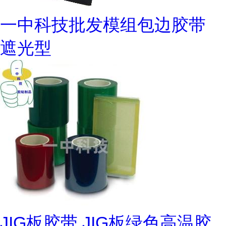
一中科技批发模组包边胶带
遮光型
JIG板胶带 JIG板绿色高温胶