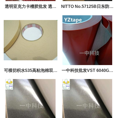
透明亚克力卡槽胶批发 透明
NITTO No.57125B日东防水
无痕亚克力卡槽双面胶
泡棉双面胶 防水等级IPX7相
当
可模切积水535高粘泡棉双面
一中科技批发VST 6040G双
胶 SEKISUI-535强力胶
面胶带 ACYLIC泡棉胶带