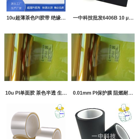
10u超薄茶色PI胶带 绝缘耐
一中科技批发6406B 10 μm
高温材料 厚度0.01mm
超薄哑黑保护膜
10u PI单面胶 茶色半透 生产
0.01mm PI保护膜 阻燃耐高
批发
温材质