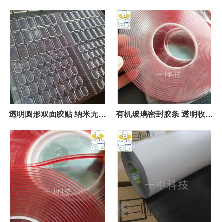
中科技
寸
透明圆形双面胶贴 纳米无痕
有机玻璃密封胶条 透明收纳
胶模切
盒卡槽胶批发