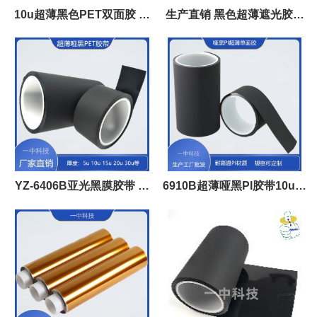
10u超薄黑色PET双面胶 批
生产直销 黑色超薄遮光胶带
发
量大有优势
YZ-6406B亚光黑膜胶带 超
6910B超薄哑黑PI胶带10u厚
薄单面带胶 超薄应用场合贴
度 耐温阻燃材料
膜胶带