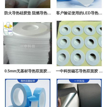
防火导热硅胶垫 阻燃导热垫
客户验证使用的LED导热双
生产批发
面胶
0.5mm无基材导热双面胶加
一中科技磁芯导热双面胶 规
厚白色绝缘散热应用胶贴
格形状可模切