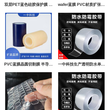
双层PET蓝色硅胶保护膜 生
wafer蓝膜 PVC材质扩张性
产制程加工作用 低粘 无气泡
好 扩晶良率高
PVC蓝膜晶圆切割膜 半导体
一中科技生产透明防水单面
硅片晶圆切割蓝膜批发
胶 防水胶带 高透明度 密封性
好