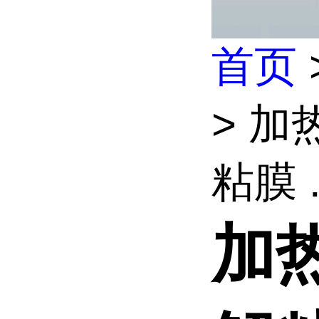
首页
> 
粘膜 .
加