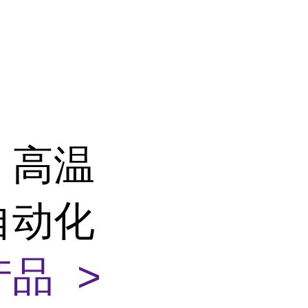
 高温
自动化
品 >