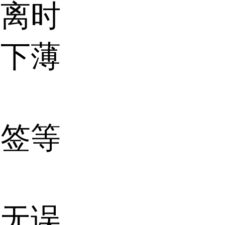
剥离时
剥下薄
标签等
确无误