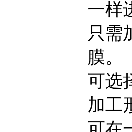
一样
只需
膜。
可选
加工
可在