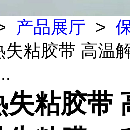
>
产品展厅
>
加热失粘胶带 高温
..
热失粘胶带 