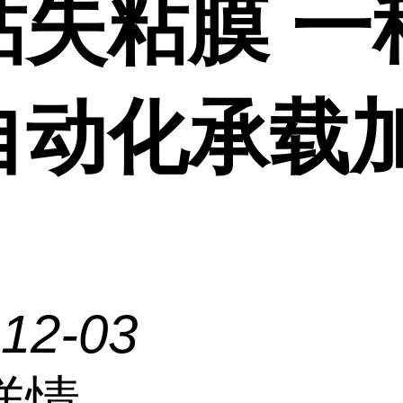
粘失粘膜 一
自动化承载
-12-03
详情