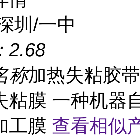
深圳/一中
：
2.68
名称
加热失粘胶带
失粘膜 一种机器
加工膜
查看相似产