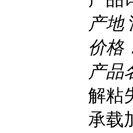
产地
价格
产品
解粘
承载