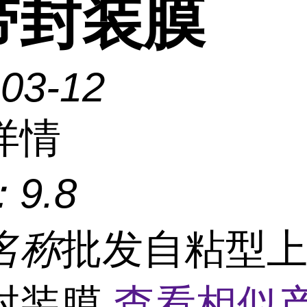
带封装膜
-03-12
详情
：
9.8
名称
批发自粘型
封装膜
查看相似产