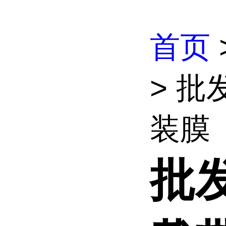
首页
> 
装膜
批