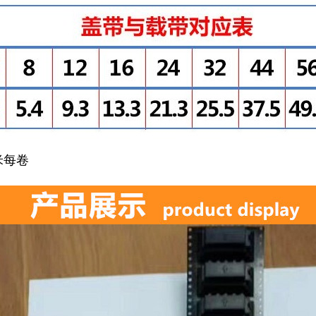
米每卷
。