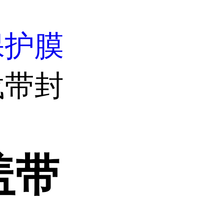
保护膜
载带封
盖带