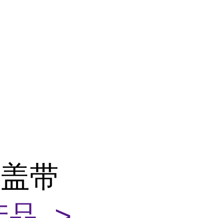
上盖带
品 >