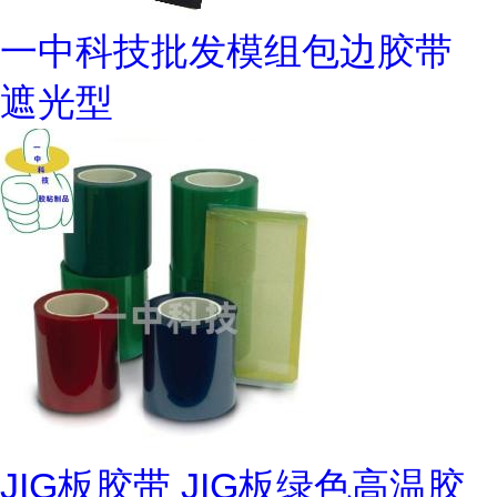
一中科技批发模组包边胶带
遮光型
JIG板胶带 JIG板绿色高温胶