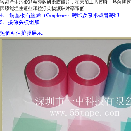
容易產生污染顆粒導致研磨膜破片，在未加工貼膜時，熱解膠膜
因膠能埋住這些顆粒汙染物讓破片率降低
4、 銅基板石墨烯（Graphene）轉印及奈米碳管轉印
5、摄像头模组加工
热解粘保护膜展示: