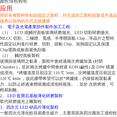
颜色:绿色/粉色
应用
用於各種暫時性粘貼固定之製程，待完成加工製程或製成半成品
後再以加熱的方式去除膠膜
1、 電子及光電產業部件製作加工工程:
（1）、LCD 或觸控面板玻璃研磨拋光、LED 切割研磨拋光、
MLCC 切割、二極體、電感、半導體固黏 Chip…等晶片之暫時
性固定以利進行研磨、切割、固黏 Chip、加熱固定以及保護
Chip電路或板面避免刮傷
（2）、觸控面板製程
玻璃與玻璃間之黏著，製程中會經過兩次烤爐加溫 (封閉
Chamber )，並於兩次烤爐中間會經過 KOH (鹼性) 及 DIW 噴灑
或浸泡。*烤爐溫度目前設定 110 ℃ 5min，次烤爐溫度目前設定
120 ℃ 4min ，故此膠帶希望可以於*烤爐後，仍保留相當黏著
力，以防止經過液體噴灑或浸泡時脫落。，並於 次烘烤後，可
輕易剝離。
2、 LED 藍寶石基板薄化研磨製程
取代研磨拋光上蠟製程
3、四次元 LED 矽晶片薄化製程
一般四次元薄化較容易產生破片，主要原因為四次圓加工過程較