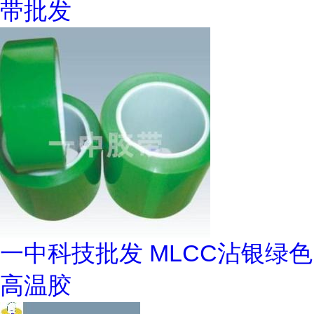
带批发
一中科技批发 MLCC沾银绿色
高温胶