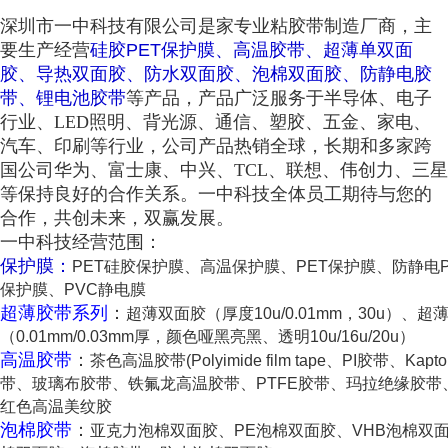
深圳市一中科技有限公司是家专业粘胶带制造厂商，主
要生产经营
硅胶PET保护膜、高温胶带、超薄单双面
胶、导热双面胶、防水双面胶、泡棉双面胶、防静电胶
带、锂电池胶带
等产品，产品广泛服务于半导体、电子
行业、LED照明、背光源、通信、塑胶、五金、家电、
汽车、印刷等行业，公司产品热销全球，长期和多家跨
国公司华为、富士康、中兴、TCL、联想、伟创力、三星
等保持良好的合作关系。一中科技全体员工期待与您的
合作，共创未来，双赢发展。
一中科技经营范围：
保护膜：
PET硅胶保护膜、高温保护膜、PET保护膜、防静电P
保护膜、PVC静电膜
超薄胶带系列
：
超薄双面胶（厚度10u/0.01mm，30u）、
（0.01mm/0.03mm厚，颜色哑黑亮黑、透明10u/16u/20u）
高温胶带
：
茶色高温胶带(Polyimide film tape、PI胶带、K
带、玻璃布胶带、铁氟龙高温胶带、PTFE胶带、玛拉绝缘胶
红色高温美纹胶
泡棉胶带
：
亚克力泡棉双面胶、PE泡棉双面胶、VHB泡棉双面