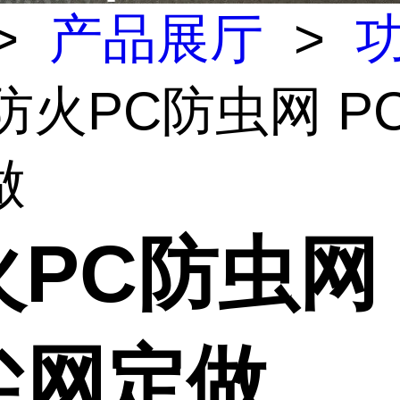
>
产品展厅
>
 防火PC防虫网 P
做
PC防虫网 
尘网定做