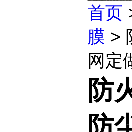
首页
膜
>
网定
防火
防