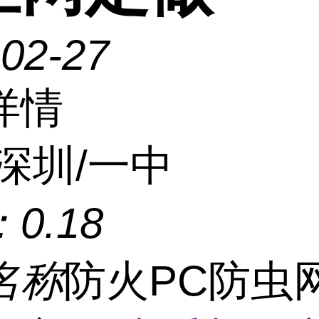
-02-27
详情
深圳/一中
：
0.18
名称
防火PC防虫网