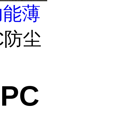
功能薄
C防尘
PC