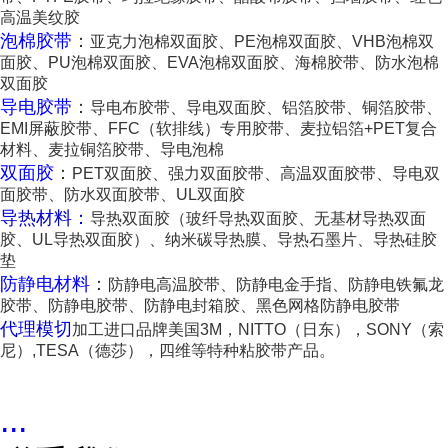
高温美纹胶
泡棉胶带
：
亚克力泡棉双面胶、PE泡棉双面胶、VHB泡棉双
面胶、PU泡棉双面胶、EVA泡棉双面胶、海棉胶带、防水泡棉
双面胶
导电胶带
：
导电布胶带、导电双面胶、铝箔胶带、铜箔胶带、
EMI屏蔽胶带、FFC（软排线）专用胶带、麦拉铝箔+PET复合
材料、麦拉铜箔胶带、导电泡棉
双面胶
：
PET双面胶、强力双面胶带、高温双面胶带、导电双
面胶带、防水双面胶带、UL双面胶
导热材料：
导热双面胶（玻纤导热双面胶、无基材导热双面
胶、UL导热双面胶）、纳米碳导热膜、导热石墨片、导热硅胶
垫
防静电材料
：
防静电高温胶带、防静电金手指、防静电铁氟龙
胶带、防静电胶带、防静电封箱胶、黑色网格防静电胶带
代理模切
加工进口品牌美国3M，NITTO（日东），SONY（索
尼）,TESA（德莎），四维等特种粘胶带产品。
...