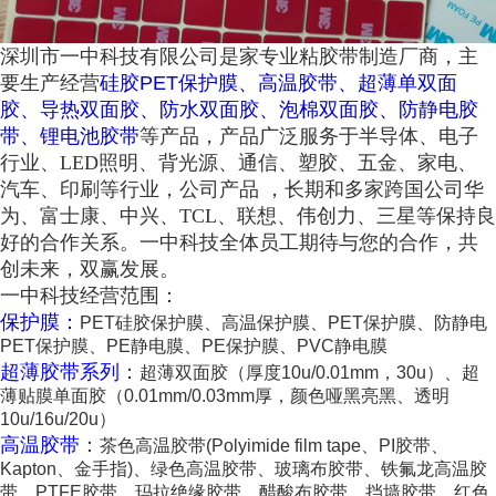
深圳市一中科技有限公司是家专业粘胶带制造厂商，主
要生产经营
硅胶PET保护膜、高温胶带、超薄单双面
胶、导热双面胶、防水双面胶、泡棉双面胶、防静电胶
带、锂电池胶带
等产品，产品广泛服务于半导体、电子
行业、LED照明、背光源、通信、塑胶、五金、家电、
汽车、印刷等行业，公司产品 ，长期和多家跨国公司华
为、富士康、中兴、TCL、联想、伟创力、三星等保持良
好的合作关系。一中科技全体员工期待与您的合作，共
创未来，双赢发展。
一中科技经营范围：
保护膜：
PET硅胶保护膜、高温保护膜、PET保护膜、防静电
PET保护膜、PE静电膜、PE保护膜、PVC静电膜
超薄胶带系列
：
超薄双面胶（厚度10u/0.01mm，30u）、超
薄贴膜单面胶（0.01mm/0.03mm厚，颜色哑黑亮黑、透明
10u/16u/20u）
高温胶带
：
茶色高温胶带(Polyimide film tape、PI胶带、
Kapton、金手指)、绿色高温胶带、玻璃布胶带、铁氟龙高温胶
带、PTFE胶带、玛拉绝缘胶带、醋酸布胶带、挡墙胶带、红色