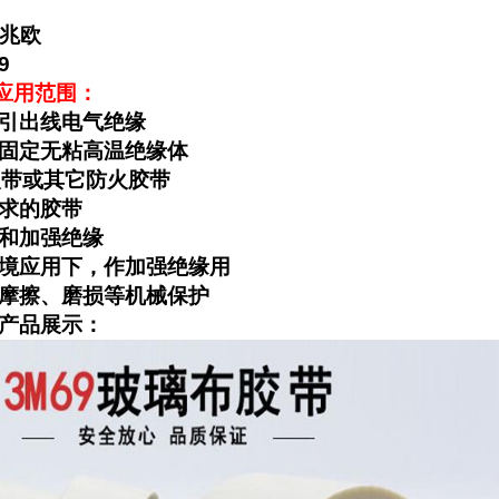
V
0兆欧
9
带应用范围：
，引出线电气绝缘
，固定无粘高温绝缘体
防火带或其它防火胶带
要求的胶带
补和加强绝缘
环境应用下，作加强绝缘用
抗摩擦、磨损等机械保护
 产品展示：