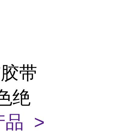
布胶带
色绝
品 >