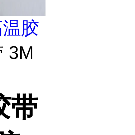
高温胶
 3M
胶带