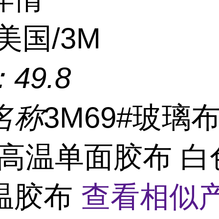
美国/3M
：
49.8
名称
3M69#玻璃
耐高温单面胶布 白
温胶布
查看相似产