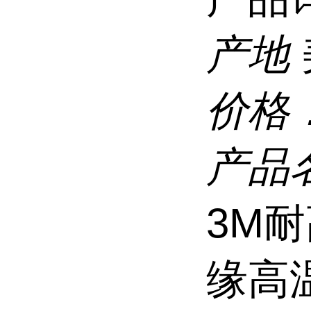
产地
价格
产品
3M
缘高