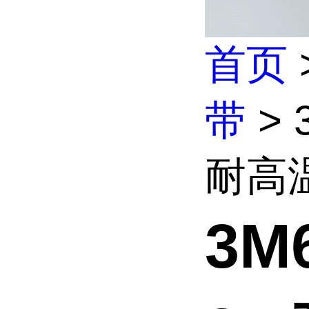
首页
带
> 
耐高温
3M