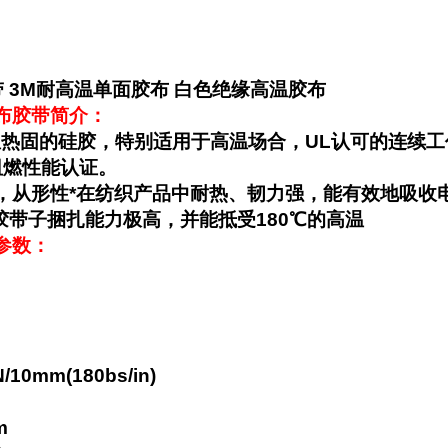
带 3M耐高温单面胶布 白色绝缘高温胶布
璃布胶带简介：
热固的硅胶，特别适用于高温场合，UL认可的连续工作
阻燃性能认证。
带，从形性*在纺织产品中耐热、韧力强，能有效地吸收
布胶带子捆扎能力极高，并能抵受180℃的高温
参数：
0mm(180bs/in)
m