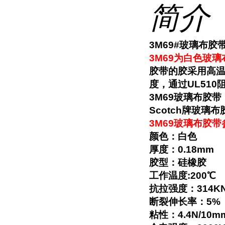
简介
3M69#玻璃布胶
3M69为白色玻
胶带的胶采用高温
度，通过UL510
3M69玻璃布胶
Scotch牌玻璃
3M69玻璃布胶带
颜色：白色
厚度：0.18mm
胶型：硅橡胶
工作温度:200℃
抗拉强度：314KN/1
断裂伸长率：5%
粘性：4.4N/10m