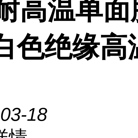
M耐高温单面
 白色绝缘高
-03-18
详情