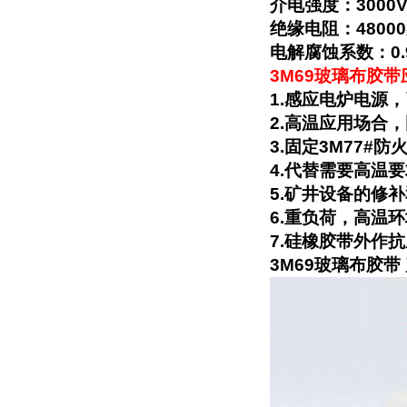
介电强度：3000
绝缘电阻：4800
电解腐蚀系数：0.
3M69玻璃布胶
1.感应电炉电源
2.高温应用场合
3.固定3M77#
4.代替需要高温
5.矿井设备的修
6.重负荷，高温
7.硅橡胶带外作
3M69玻璃布胶带