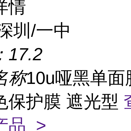
详情
深圳/一中
：
17.2
名称
10u哑黑单面
色保护膜 遮光型
产品 >