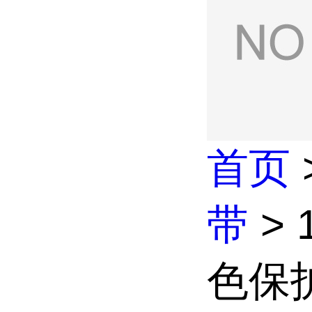
首页
带
>
色保护