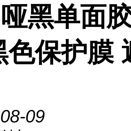
u哑黑单面胶
黑色保护膜 
-08-09