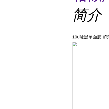
简介
10u哑黑单面胶 