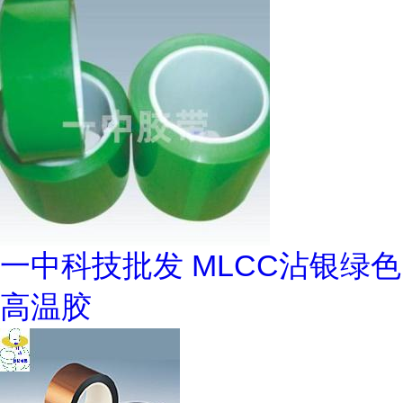
一中科技批发 MLCC沾银绿色
高温胶