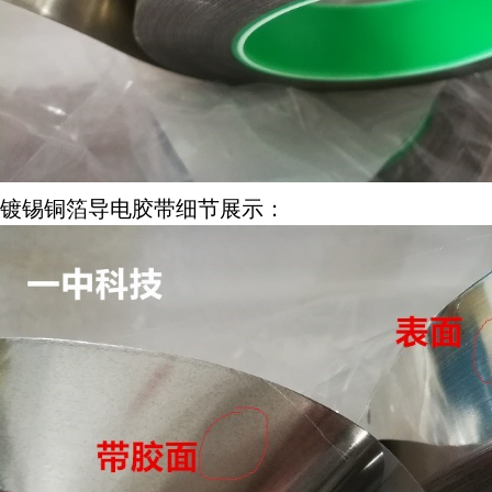
镀锡铜箔导电胶带细节展示：