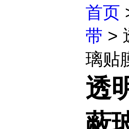
首页
带
>
璃贴膜 
透明
蔽