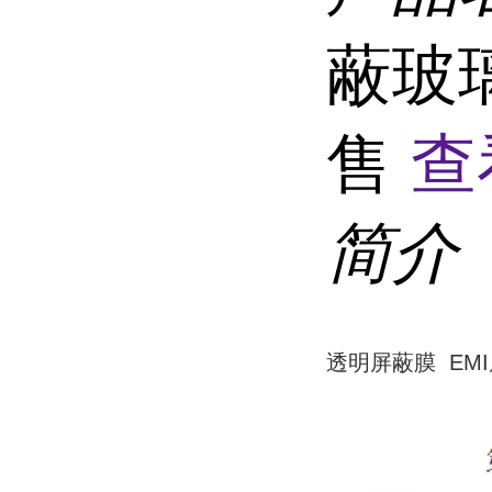
蔽玻
售
查
简介
透明屏蔽膜 EM