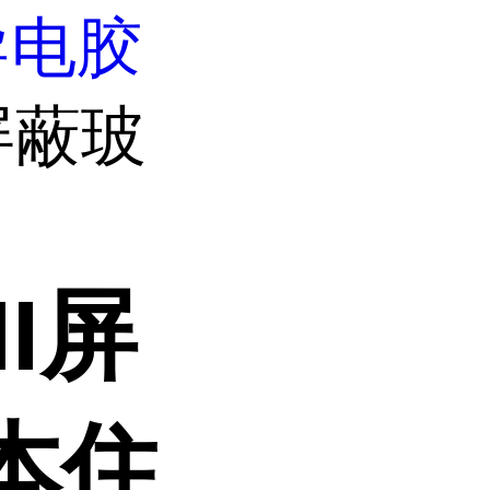
导电胶
屏蔽玻
I屏
本住