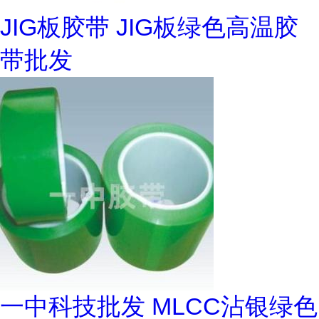
JIG板胶带 JIG板绿色高温胶
带批发
一中科技批发 MLCC沾银绿色