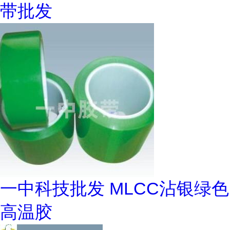
带批发
一中科技批发 MLCC沾银绿色
高温胶