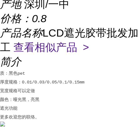
产地
深圳/一中
价格：
0.8
产品名称
LCD遮光胶带批发加
工
查看相似产品 >
简介
质：黑色pet

厚度规格：0.01/0.03/0.05/0.1/0.15mm

宽度规格可以定做

颜色：哑光黑，亮黑

遮光功能

更多欢迎您的联络。
...