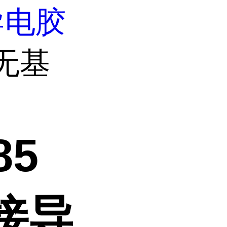
导电胶
5无基
85
接导