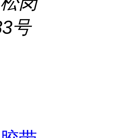
区松岗
3号