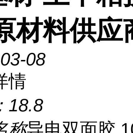
 原材料供应
-03-08
详情
：
18.8
名称
导电双面胶 1