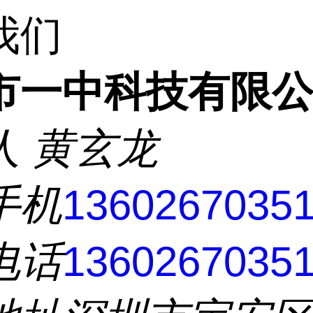
我们
市一中科技有限
人
黄玄龙
手机
1360267035
电话
1360267035