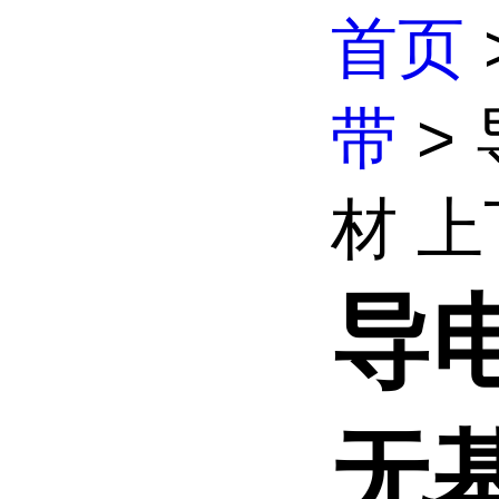
首页
带
>
材 上
导电
无