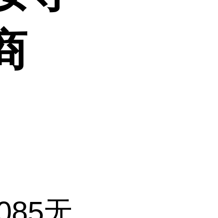
商
085无