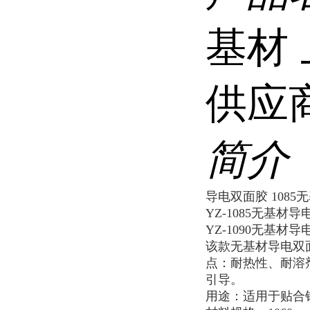
基材
供应
简介
导电双面胶 108
YZ-1085
无基材导
YZ-1090
无基材导
该款无基材导电双
点：耐热性、耐溶
引导。
用途：适用于贴合