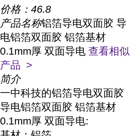
价格：
46.8
产品名称
铝箔导电双面胶 导
电铝箔双面胶 铝箔基材
0.1mm厚 双面导电
查看相似
产品 >
简介
一中科技的铝箔导电双面胶
导电铝箔双面胶 铝箔基材
0.1mm厚 双面导电:
基材：铝箔