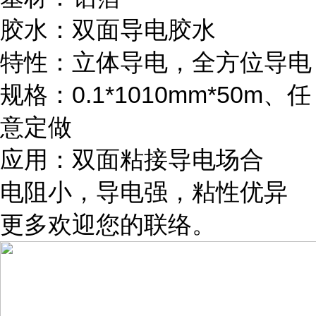
胶水：双面导电胶水
特性：立体导电，全方位导电
规格：0.1*1010mm*50m、任
意定做
应用：双面粘接导电场合
电阻小，导电强，粘性优异
更多欢迎您的联络。