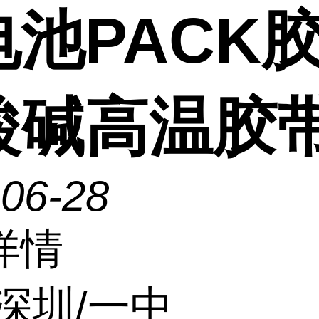
电池PACK
酸碱高温胶
-06-28
详情
深圳/一中