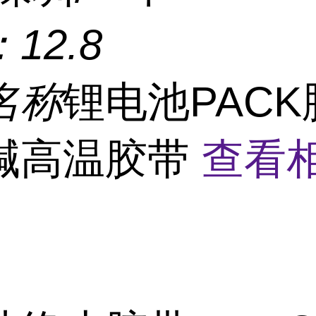
：
12.8
名称
锂电池PACK
碱高温胶带
查看