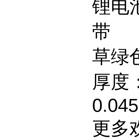
锂电
带
草绿
厚度：
0.04
更多