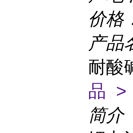
价格
产品
耐酸
品 >
简介