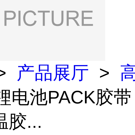
>
产品展厅
>
 锂电池PACK胶带
胶...