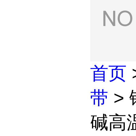
首页
带
>
碱高温