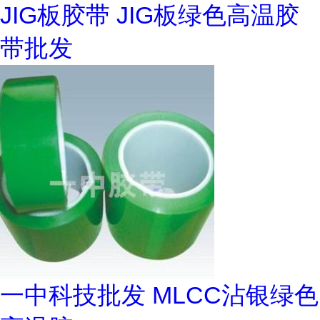
JIG板胶带 JIG板绿色高温胶
带批发
一中科技批发 MLCC沾银绿色