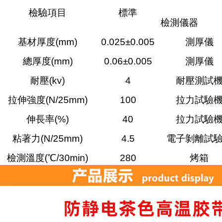
檢驗項目
標準
檢測儀器
基材厚度(mm)
0.025±0.005
測厚儀
總厚度(mm)
0.06±0.005
測厚儀
耐壓(kv)
4
耐壓測試
拉伸強度(N/25mm)
100
拉力試驗
伸長率(%)
40
拉力試驗
粘著力(N/25mm)
4.5
電子剝離試
檢測溫度(℃/30min)
280
烤箱